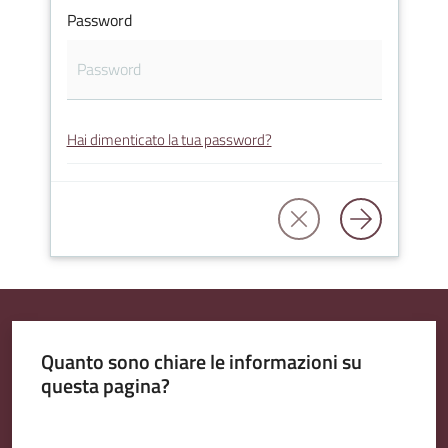
Password
Amministrazione
Trasparente
Hai dimenticato la tua password?
A
l
b
o
P
r
e
t
Quanto sono chiare le informazioni su
o
questa pagina?
r
i
Valuta da 1 a 5 stelle
o