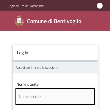
Vai al contenuto
Vai alla navigazione
Vai al footer
Regione Emilia-Romagna
Comune di
Comune di Bentivoglio
Bentivoglio
Amministrazione
Log In
Novità
Accedi per iniziare la sessione
Servizi
Nome utente
Vivere
Bentivoglio