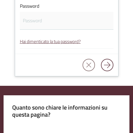
Password
Amministrazione
Trasparente
Hai dimenticato la tua password?
A
l
b
o
P
r
e
t
Quanto sono chiare le informazioni su
o
questa pagina?
r
i
Valuta da 1 a 5 stelle
o