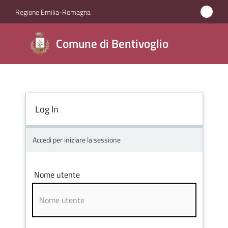
Vai al contenuto
Vai alla navigazione
Vai al footer
Regione Emilia-Romagna
Comune di
Comune di Bentivoglio
Bentivoglio
Amministrazione
Log In
Novità
Accedi per iniziare la sessione
Servizi
Nome utente
Vivere
Bentivoglio