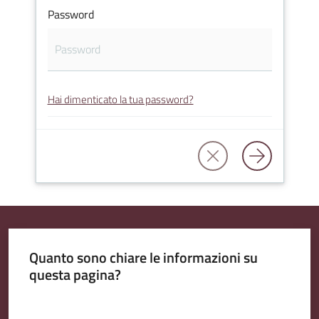
Password
Amministrazione
Trasparente
Hai dimenticato la tua password?
A
l
b
o
P
r
e
t
Quanto sono chiare le informazioni su
o
questa pagina?
r
i
Valuta da 1 a 5 stelle
o