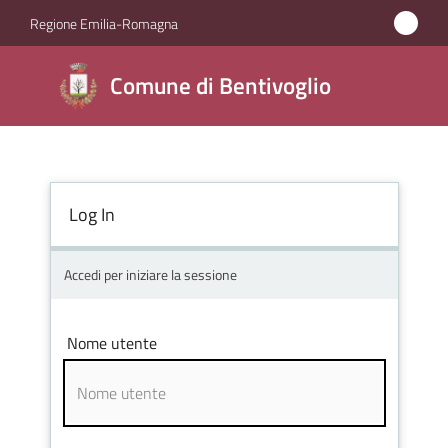
Vai al contenuto
Vai alla navigazione
Vai al footer
Regione Emilia-Romagna
Comune di
Comune di Bentivoglio
Bentivoglio
Amministrazione
Log In
Novità
Accedi per iniziare la sessione
Servizi
Nome utente
Vivere
Bentivoglio