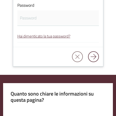
Password
Amministrazione
Trasparente
Hai dimenticato la tua password?
A
l
b
o
P
r
e
t
Quanto sono chiare le informazioni su
o
questa pagina?
r
i
Valuta da 1 a 5 stelle
o