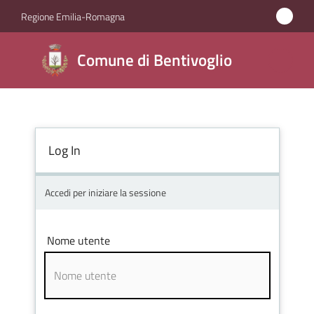
Vai al contenuto
Vai alla navigazione
Vai al footer
Regione Emilia-Romagna
Comune di
Comune di Bentivoglio
Bentivoglio
Amministrazione
Log In
Novità
Accedi per iniziare la sessione
Servizi
Nome utente
Vivere
Bentivoglio