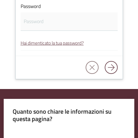
Password
Amministrazione
Trasparente
Hai dimenticato la tua password?
A
l
b
o
P
r
e
t
Quanto sono chiare le informazioni su
o
questa pagina?
r
i
Valuta da 1 a 5 stelle
o