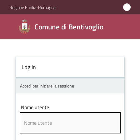
Vai al contenuto
Vai alla navigazione
Vai al footer
Regione Emilia-Romagna
Comune di
Comune di Bentivoglio
Bentivoglio
Amministrazione
Log In
Novità
Accedi per iniziare la sessione
Servizi
Nome utente
Vivere
Bentivoglio