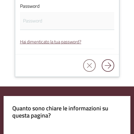
Password
Amministrazione
Trasparente
Hai dimenticato la tua password?
A
l
b
o
P
r
e
t
Quanto sono chiare le informazioni su
o
questa pagina?
r
i
Valuta da 1 a 5 stelle
o