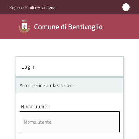
Vai al contenuto
Vai alla navigazione
Vai al footer
Regione Emilia-Romagna
Comune di
Comune di Bentivoglio
Bentivoglio
Amministrazione
Log In
Novità
Accedi per iniziare la sessione
Servizi
Nome utente
Vivere
Bentivoglio