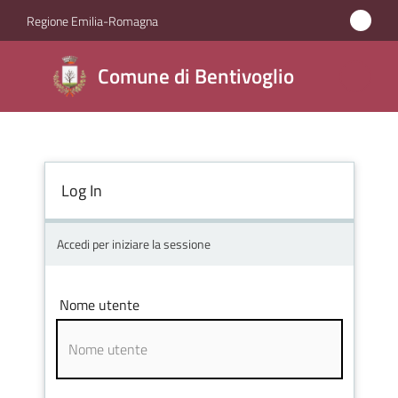
Vai al contenuto
Vai alla navigazione
Vai al footer
Regione Emilia-Romagna
Comune di
Comune di Bentivoglio
Bentivoglio
Amministrazione
Log In
Novità
Accedi per iniziare la sessione
Servizi
Nome utente
Vivere
Bentivoglio