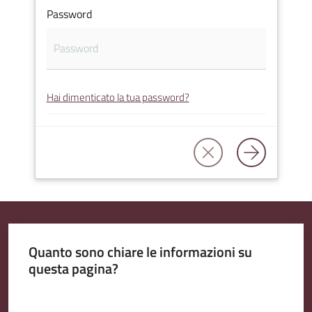
Password
Amministrazione
Trasparente
Hai dimenticato la tua password?
A
l
b
o
P
r
e
t
Quanto sono chiare le informazioni su
o
questa pagina?
r
i
Valuta da 1 a 5 stelle
o