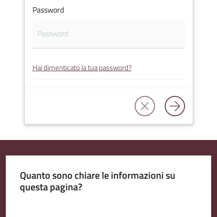
Password
Amministrazione
Trasparente
Hai dimenticato la tua password?
A
l
b
o
P
r
e
t
Quanto sono chiare le informazioni su
o
questa pagina?
r
i
Valuta da 1 a 5 stelle
o