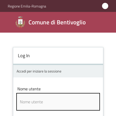
Vai al contenuto
Vai alla navigazione
Vai al footer
Regione Emilia-Romagna
Comune di
Comune di Bentivoglio
Bentivoglio
Amministrazione
Log In
Novità
Accedi per iniziare la sessione
Servizi
Nome utente
Vivere
Bentivoglio