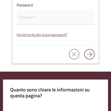
Password
Amministrazione
Trasparente
Hai dimenticato la tua password?
A
l
b
o
P
r
e
t
Quanto sono chiare le informazioni su
o
questa pagina?
r
i
Valuta da 1 a 5 stelle
o