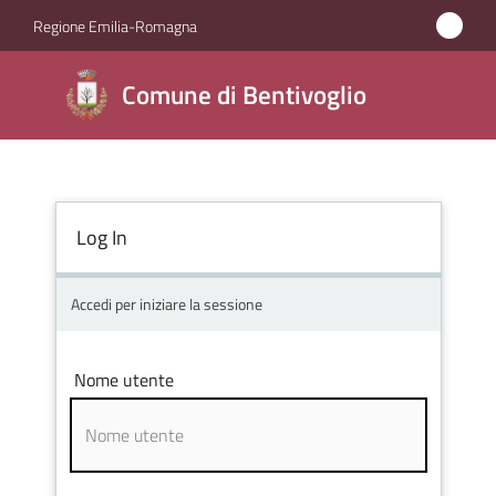
Vai al contenuto
Vai alla navigazione
Vai al footer
Regione Emilia-Romagna
Comune di
Comune di Bentivoglio
Bentivoglio
Amministrazione
Log In
Novità
Accedi per iniziare la sessione
Servizi
Nome utente
Vivere
Bentivoglio