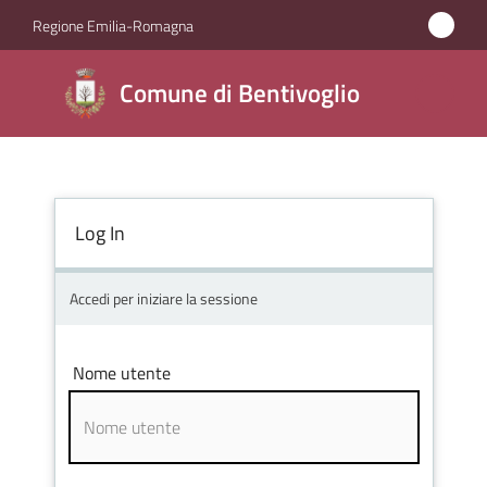
Vai al contenuto
Vai alla navigazione
Vai al footer
Regione Emilia-Romagna
Comune di
Comune di Bentivoglio
Bentivoglio
Amministrazione
Log In
Novità
Accedi per iniziare la sessione
Servizi
Nome utente
Vivere
Bentivoglio