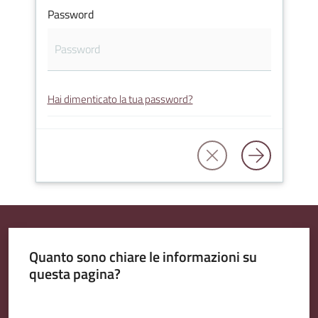
Password
Amministrazione
Trasparente
Hai dimenticato la tua password?
A
l
b
o
P
r
e
t
Quanto sono chiare le informazioni su
o
questa pagina?
r
i
Valuta da 1 a 5 stelle
o