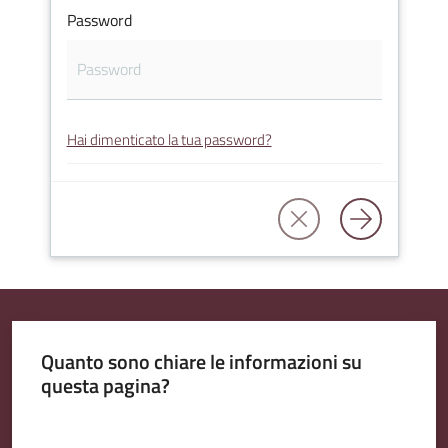
Password
Amministrazione
Trasparente
Hai dimenticato la tua password?
A
l
b
o
P
r
e
t
Quanto sono chiare le informazioni su
o
questa pagina?
r
i
Valuta da 1 a 5 stelle
o