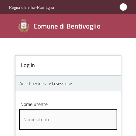
Vai al contenuto
Vai alla navigazione
Vai al footer
Regione Emilia-Romagna
Comune di
Comune di Bentivoglio
Bentivoglio
Amministrazione
Log In
Novità
Accedi per iniziare la sessione
Servizi
Nome utente
Vivere
Bentivoglio