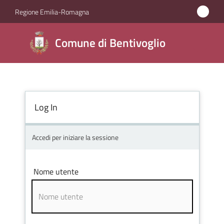
Vai al contenuto
Vai alla navigazione
Vai al footer
Regione Emilia-Romagna
Comune di
Comune di Bentivoglio
Bentivoglio
Amministrazione
Log In
Novità
Accedi per iniziare la sessione
Servizi
Nome utente
Vivere
Bentivoglio