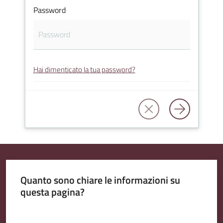
Password
Amministrazione
Trasparente
Hai dimenticato la tua password?
A
l
b
o
P
r
e
t
Quanto sono chiare le informazioni su
o
questa pagina?
r
i
Valuta da 1 a 5 stelle
o