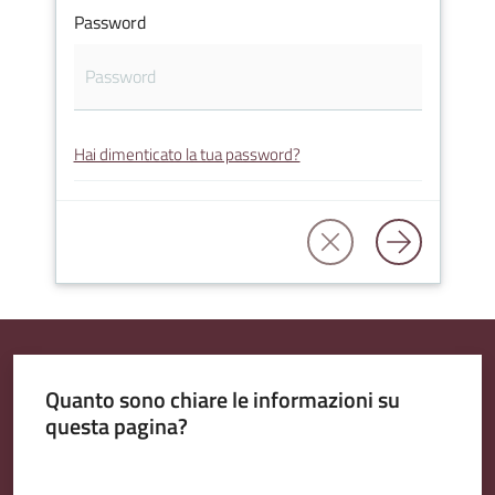
Password
Amministrazione
Trasparente
Hai dimenticato la tua password?
A
l
b
o
P
r
e
t
Quanto sono chiare le informazioni su
o
questa pagina?
r
i
Valuta da 1 a 5 stelle
o