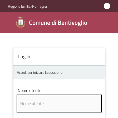
Vai al contenuto
Vai alla navigazione
Vai al footer
Regione Emilia-Romagna
Comune di
Comune di Bentivoglio
Bentivoglio
Amministrazione
Log In
Novità
Accedi per iniziare la sessione
Servizi
Nome utente
Vivere
Bentivoglio