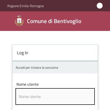
Vai al contenuto
Vai alla navigazione
Vai al footer
Regione Emilia-Romagna
Comune di
Comune di Bentivoglio
Bentivoglio
Amministrazione
Log In
Novità
Accedi per iniziare la sessione
Servizi
Nome utente
Vivere
Bentivoglio