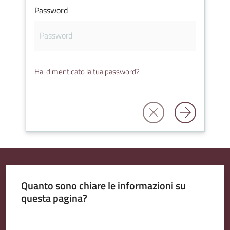
Password
Amministrazione
Trasparente
Hai dimenticato la tua password?
A
l
b
o
P
r
e
t
Quanto sono chiare le informazioni su
o
questa pagina?
r
i
Valuta da 1 a 5 stelle
o