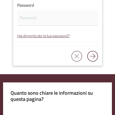
Password
Amministrazione
Trasparente
Hai dimenticato la tua password?
A
l
b
o
P
r
e
t
Quanto sono chiare le informazioni su
o
questa pagina?
r
i
Valuta da 1 a 5 stelle
o