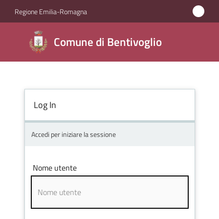
Vai al contenuto
Vai alla navigazione
Vai al footer
Regione Emilia-Romagna
Comune di
Comune di Bentivoglio
Bentivoglio
Amministrazione
Log In
Novità
Accedi per iniziare la sessione
Servizi
Nome utente
Vivere
Bentivoglio