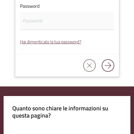
Password
Amministrazione
Trasparente
Hai dimenticato la tua password?
A
l
b
o
P
r
e
t
Quanto sono chiare le informazioni su
o
questa pagina?
r
i
Valuta da 1 a 5 stelle
o