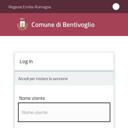
Vai al contenuto
Vai alla navigazione
Vai al footer
Regione Emilia-Romagna
Comune di
Comune di Bentivoglio
Bentivoglio
Amministrazione
Log In
Novità
Accedi per iniziare la sessione
Servizi
Nome utente
Vivere
Bentivoglio