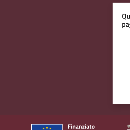
Qu
pa
Valut