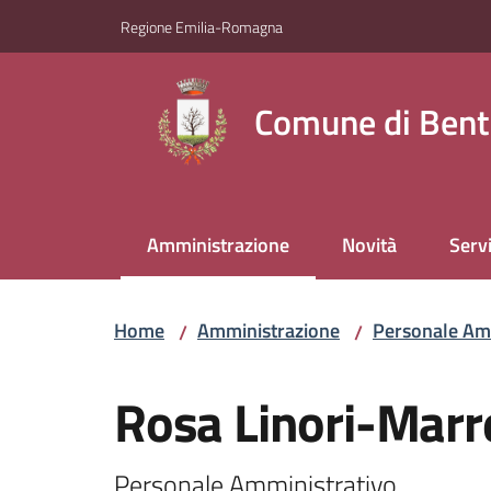
Vai al contenuto
Vai alla navigazione
Vai al footer
Regione Emilia-Romagna
Comune di Bent
Amministrazione
Novità
Servi
Menu selezionato
Home
Amministrazione
Personale Am
/
/
Salta al contenuto
Rosa Linori-Marre
Personale Amministrativo