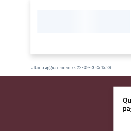
Ultimo aggiornamento
:
22-09-2025 15:29
Qu
pa
Valut