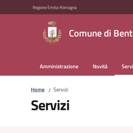
Vai al contenuto
Vai alla navigazione
Vai al footer
Regione Emilia-Romagna
Comune di Bent
Amministrazione
Novità
Servi
Menu
Home
Servizi
/
Servizi