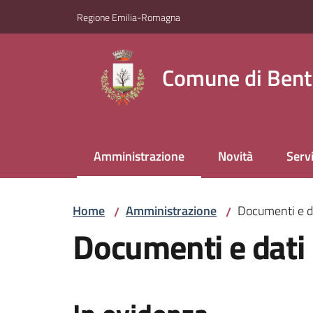
Vai al contenuto
Vai alla navigazione
Vai al footer
Regione Emilia-Romagna
Comune di Bent
Amministrazione
Novità
Servi
Menu selezionato
Home
Amministrazione
Documenti e d
/
/
Documenti e dati