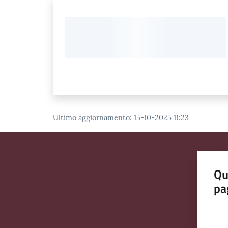
Ultimo aggiornamento
:
15-10-2025 11:23
Qu
pa
Valut