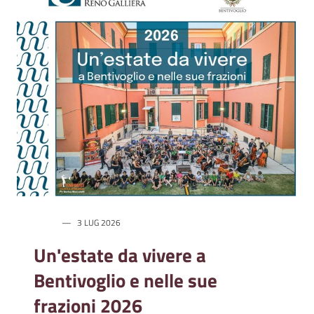
l
i
n
e
Tutti
gli
argomenti...
Seguici
su
3 LUG 2026
Un'estate da vivere a
Bentivoglio e nelle sue
frazioni 2026