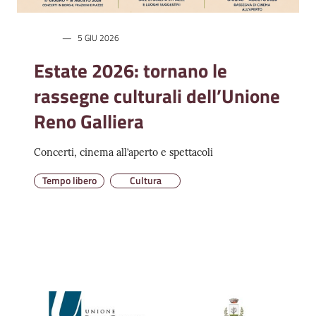
Amministrazione
5 GIU 2026
Trasparente
Estate 2026: tornano le
rassegne culturali dell’Unione
A
l
Reno Galliera
b
o
Concerti, cinema all’aperto e spettacoli
P
r
Tempo libero
Cultura
e
t
o
r
i
o
o
n