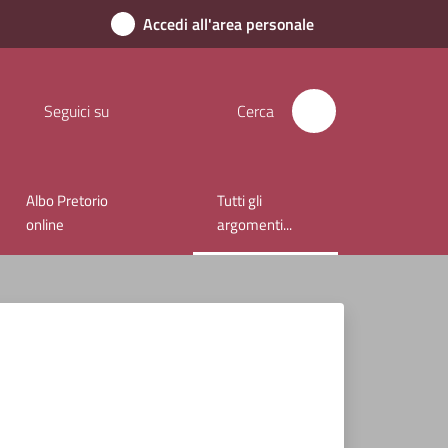
Accedi all'area personale
Seguici su
Cerca
Albo Pretorio
Tutti gli
Menu selezionato
online
argomenti...