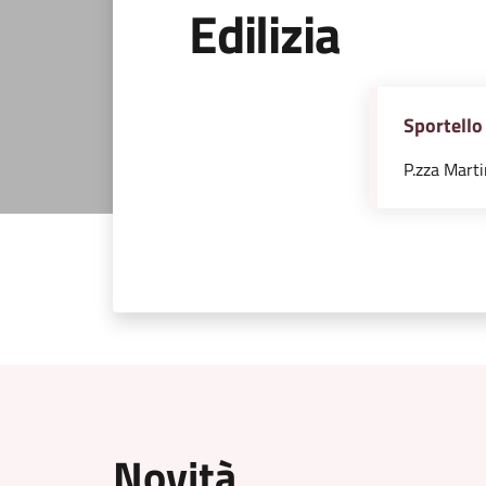
Edilizia
Sportello 
P.zza Martir
Novità