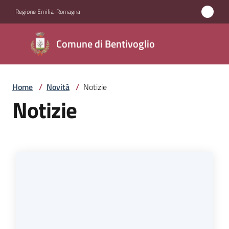
Vai al contenuto
Vai alla navigazione
Vai al footer
Regione Emilia-Romagna
Comune di
Comune di Bentivoglio
Bentivoglio
Home
/
Novità
/
Notizie
Amministrazione
Notizie
Novità
Menu selezionato
Servizi
Vivere
Bentivoglio