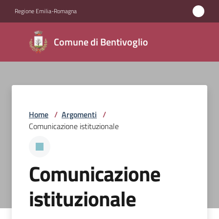
Vai al contenuto
Vai alla navigazione
Vai al footer
Regione Emilia-Romagna
Comune di
Comune di Bentivoglio
Bentivoglio
Amministrazione
Home
/
Argomenti
/
Novità
Comunicazione istituzionale
Servizi
Comunicazione
Vivere
Bentivoglio
istituzionale