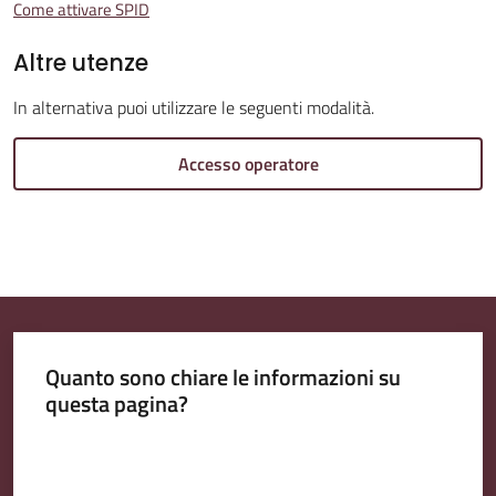
Come attivare SPID
Altre utenze
Amministrazione
Trasparente
In alternativa puoi utilizzare le seguenti modalità.
Accesso operatore
A
l
b
o
P
r
e
Quanto sono chiare le informazioni su
t
questa pagina?
o
r
Valuta da 1 a 5 stelle
i
o