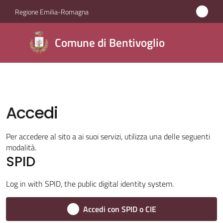
Vai al contenuto
Vai alla navigazione
Vai al footer
Regione Emilia-Romagna
Comune di
Comune di Bentivoglio
Bentivoglio
Amministrazione
Accedi
Novità
Per accedere al sito a ai suoi servizi, utilizza una delle seguenti
modalità.
Servizi
SPID
Vivere
Log in with SPID, the public digital identity system.
Bentivoglio
Accedi con SPID o CIE