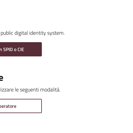
public digital identity system.
n SPID o CIE
e
ilizzare le seguenti modalità.
peratore