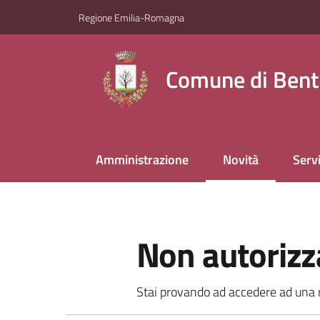
Vai al contenuto
Vai alla navigazione
Vai al footer
Regione Emilia-Romagna
Comune di Bent
Amministrazione
Novità
Servi
Menu selezionato
Non autorizz
Stai provando ad accedere ad una ri