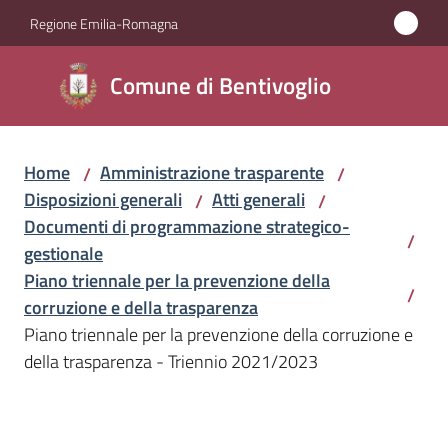
Vai al contenuto
Vai alla navigazione
Vai al footer
Regione Emilia-Romagna
Comune di
Comune di Bentivoglio
Bentivoglio
Home
Amministrazione trasparente
/
/
Amministrazione
Disposizioni generali
Atti generali
/
/
Menu selezionato
Documenti di programmazione strategico-
/
Novità
gestionale
Piano triennale per la prevenzione della
/
Servizi
corruzione e della trasparenza
Piano triennale per la prevenzione della corruzione e
Vivere
della trasparenza - Triennio 2021/2023
Bentivoglio