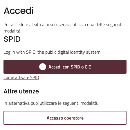
Accedi
Amministrazione
Per accedere al sito a ai suoi servizi, utilizza una delle seguenti
Trasparente
modalità.
Menu selezionato
SPID
A
l
Log in with SPID, the public digital identity system.
b
o
Accedi con SPID o CIE
P
Come attivare SPID
r
e
Altre utenze
t
In alternativa puoi utilizzare le seguenti modalità.
o
r
Accesso operatore
i
o