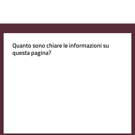
o
n
l
i
n
Quanto sono chiare le informazioni su
e
questa pagina?
Valuta da 1 a 5 stelle
Tutti
gli
argomenti...
Seguici
su