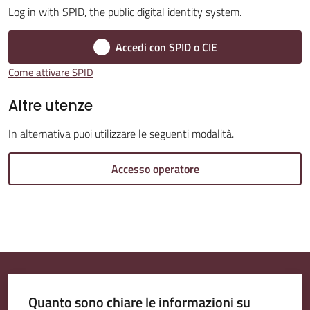
Log in with SPID, the public digital identity system.
Amministrazione
Accedi con SPID o CIE
Trasparente
Come attivare SPID
A
Altre utenze
l
In alternativa puoi utilizzare le seguenti modalità.
b
o
Accesso operatore
P
r
e
t
o
r
i
Quanto sono chiare le informazioni su
o