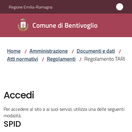
Vai al contenuto
Vai alla navigazione
Vai al footer
Regione Emilia-Romagna
Comune di
Comune di Bentivoglio
Bentivoglio
Home
Amministrazione
Documenti e dati
/
/
/
Amministrazione
Atti normativi
Regolamenti
Regolamento TARI
/
/
Menu selezionato
Novità
Servizi
Accedi
Vivere
Per accedere al sito a ai suoi servizi, utilizza una delle seguenti
Bentivoglio
modalità.
SPID