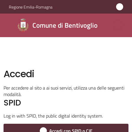
Vai al contenuto
Vai alla navigazione
Vai al footer
Regione Emilia-Romagna
Comune di
Comune di Bentivoglio
Bentivoglio
Amministrazione
Accedi
Novità
Menu selezionato
Per accedere al sito a ai suoi servizi, utilizza una delle seguenti
Servizi
modalità.
SPID
Vivere
Bentivoglio
Log in with SPID, the public digital identity system.
Accedi con SPID o CIE