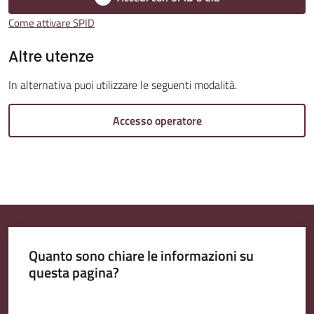
Come attivare SPID
Amministrazione
Altre utenze
Trasparente
In alternativa puoi utilizzare le seguenti modalità.
A
Accesso operatore
l
b
o
P
r
e
t
Quanto sono chiare le informazioni su
o
questa pagina?
r
i
Valuta da 1 a 5 stelle
o