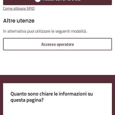
Come attivare SPID
Amministrazione
Altre utenze
Trasparente
In alternativa puoi utilizzare le seguenti modalità.
A
Accesso operatore
l
b
o
P
r
e
t
Quanto sono chiare le informazioni su
o
questa pagina?
r
i
Valuta da 1 a 5 stelle
o