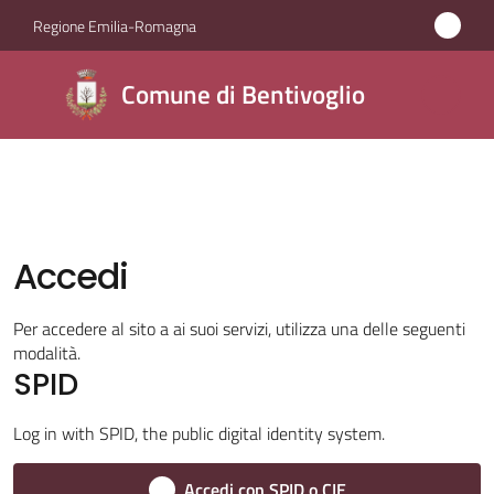
Vai al contenuto
Vai alla navigazione
Vai al footer
Regione Emilia-Romagna
Comune di
Comune di Bentivoglio
Bentivoglio
Amministrazione
Accedi
Novità
Menu selezionato
Per accedere al sito a ai suoi servizi, utilizza una delle seguenti
Servizi
modalità.
Menu selezionato
SPID
Vivere
Bentivoglio
Log in with SPID, the public digital identity system.
Accedi con SPID o CIE