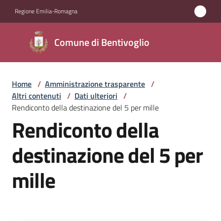
Vai al contenuto
Vai alla navigazione
Vai al footer
Regione Emilia-Romagna
Comune di
Comune di Bentivoglio
Bentivoglio
Home
/
Amministrazione trasparente
/
Amministrazione
Altri contenuti
/
Dati ulteriori
/
Menu selezionato
Rendiconto della destinazione del 5 per mille
Novità
Rendiconto della
Servizi
destinazione del 5 per
mille
Vivere
Bentivoglio