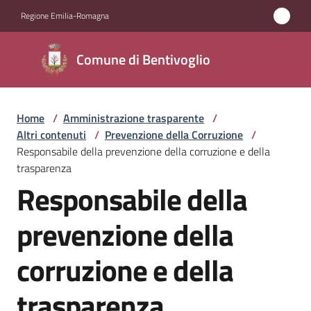
Vai al contenuto
Vai alla navigazione
Vai al footer
Regione Emilia-Romagna
Comune di
Comune di Bentivoglio
Bentivoglio
Home
/
Amministrazione trasparente
/
Amministrazione
Altri contenuti
/
Prevenzione della Corruzione
/
Menu selezionato
Responsabile della prevenzione della corruzione e della
Novità
trasparenza
Responsabile della
Servizi
prevenzione della
Vivere
corruzione e della
Bentivoglio
trasparenza