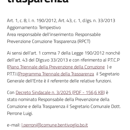
Amministrazione
Art. 1, c. 8, l. n. 190/2012, Art. 43, c. 1, d.lgs. n. 33/2013
Trasparente
Aggiornamento: Tempestivo
Menu selezionato
Area responsabile dell'inserimento: Responsabile
A
Prevenzione Corruzione Trasparenza (RPCT)
l
b
Ai sensi dell'art. 1 comma 7 della Legge 190/2012 nonché
o
dell'art. 43 del Dlgs.vo 33/2013 e con riferimento al P.T.C.P
P
(
Piano Triennale della Prevenzione della Corruzione
) e
r
P.T.T.I.(
Programma Triennale della Trasparenza
il Segretario
e
Generale dell'Ente è il referente delle relative funzioni.
t
Con
Decreto Sindacale n. 3/2025
(
PDF
-
156,6 KB
)
è
o
stato nominato Responsabile della Prevenzione della
r
Corruzione e della Trasparenza il Segretario Comunale Dott.
i
Perrone Luigi.
o
o
e-mail:
l.perroni@comune.bentivoglio.bo.it
n