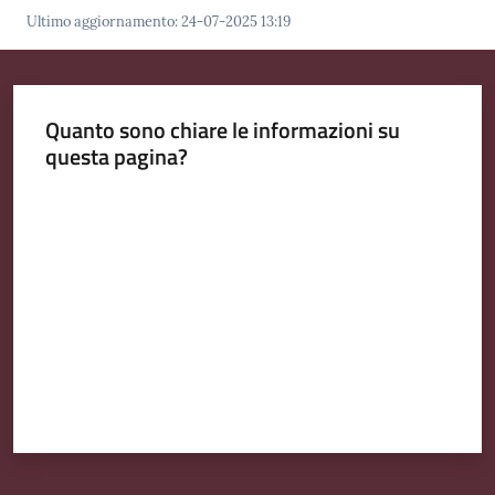
l
Ultimo aggiornamento
:
24-07-2025 13:19
i
n
e
Quanto sono chiare le informazioni su
questa pagina?
Tutti
gli
Valuta da 1 a 5 stelle
argomenti...
Seguici
su