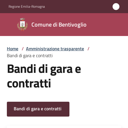
Vai al contenuto
Vai alla navigazione
Vai al footer
Regione Emilia-Romagna
Comune di
Comune di Bentivoglio
Bentivoglio
Home
/
Amministrazione trasparente
/
Amministrazione
Bandi di gara e contratti
Menu selezionato
Bandi di gara e
Novità
contratti
Servizi
Vivere
Bentivoglio
Bandi di gara e contratti