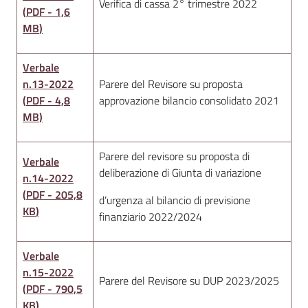
Verifica di cassa 2° trimestre 2022
(
PDF
-
1,6
MB
)
Verbale
n.13-2022
Parere del Revisore su proposta
(
PDF
-
4,8
approvazione bilancio consolidato 2021
MB
)
Parere del revisore su proposta di
Verbale
deliberazione di Giunta di variazione
n.14-2022
(
PDF
-
205,8
d’urgenza al bilancio di previsione
KB
)
finanziario 2022/2024
Verbale
n.15-2022
Parere del Revisore su DUP 2023/2025
(
PDF
-
790,5
KB
)