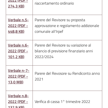
2022
(
PDF
-
riaccertamento ordinario
l
274,3 KB
)
i
n
Verbale n.5-
Parere del Revisore su proposta
e
2022
(
PDF
-
approvazione e regolamento addizionale
448,8 KB
)
comunale all'Irpef
Tutti
gli
Verbale n.6-
Parere del Revisore su variazione al
argomenti...
2022
(
PDF
-
bilancio di previsione finanziario anni
101,2 KB
)
2022/2024
Seguici
Verbale n-7-
Parere del Revosore su Rendiconto anno
su
2022
(
PDF
-
2021
13,0 MB
)
Verbale n.8-
2022
(
PDF
-
Verifica di cassa 1° trimestre 2022
132,9 KB
)