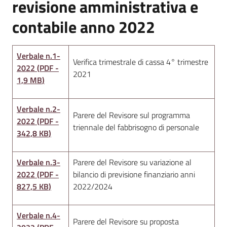
revisione amministrativa e
contabile anno 2022
Amministrazione
Trasparente
Menu selezionato
Verbale n.1-
Verifica trimestrale di cassa 4° trimestre
A
2022
(
PDF
-
2021
l
1,9 MB
)
b
o
Verbale n.2-
P
Parere del Revisore sul programma
2022
(
PDF
-
r
triennale del fabbrisogno di personale
342,8 KB
)
e
t
o
Verbale n.3-
Parere del Revisore su variazione al
r
2022
(
PDF
-
bilancio di previsione finanziario anni
i
827,5 KB
)
2022/2024
o
o
Verbale n.4-
Parere del Revisore su proposta
n