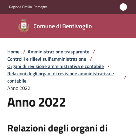
Vai al contenuto
Vai alla navigazione
Vai al footer
Regione Emilia-Romagna
Comune di
Comune di Bentivoglio
Bentivoglio
Home
/
Amministrazione trasparente
/
Amministrazione
Controlli e rilievi sull'amministrazione
/
Menu selezionato
Organi di revisione amministrativa e contabile
/
Novità
Relazioni degli organi di revisione amministrativa e
/
contabile
Anno 2022
Servizi
Anno 2022
Vivere
Bentivoglio
Relazioni degli organi di