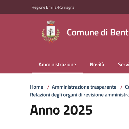
Vai al contenuto
Vai alla navigazione
Vai al footer
Regione Emilia-Romagna
Comune di Bent
Amministrazione
Novità
Servi
Menu selezionato
Home
Amministrazione trasparente
C
/
/
Relazioni degli organi di revisione amministra
Anno 2025