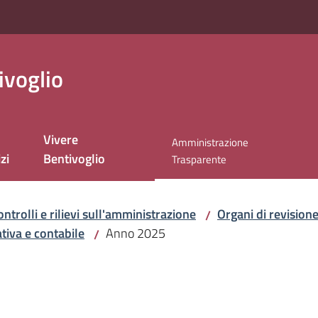
ivoglio
Vivere
Amministrazione
zi
Bentivoglio
Menu selezionato
Trasparente
ontrolli e rilievi sull'amministrazione
Organi di revision
/
tiva e contabile
Anno 2025
/