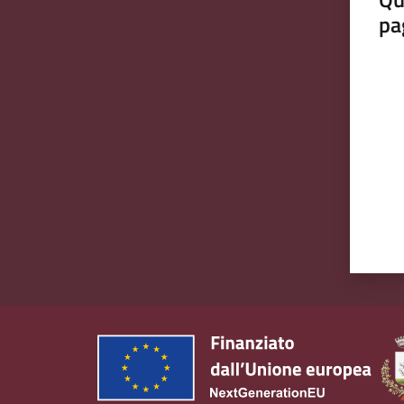
pa
Valut