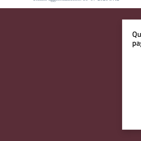
Qu
pa
Valut