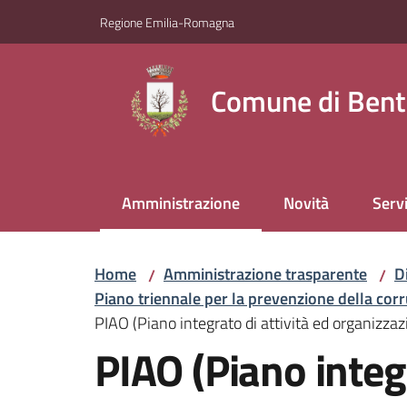
Vai al contenuto
Vai alla navigazione
Vai al footer
Regione Emilia-Romagna
Comune di Bent
Amministrazione
Novità
Servi
Menu selezionato
Home
Amministrazione trasparente
D
/
/
Piano triennale per la prevenzione della cor
PIAO (Piano integrato di attività ed organizza
PIAO (Piano integ