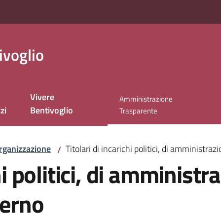
ivoglio
Vivere
Amministrazione
zi
Bentivoglio
Menu selezionato
Trasparente
rganizzazione
Titolari di incarichi politici, di amministraz
/
hi politici, di amministr
verno