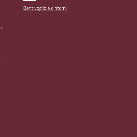
Bentivoglio e dintorni
ali
i