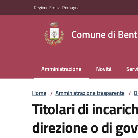
Vai al contenuto
Vai alla navigazione
Vai al footer
Regione Emilia-Romagna
Comune di Bent
Amministrazione
Novità
Servi
Menu selezionato
Home
Amministrazione trasparente
O
/
/
Titolari di incaric
direzione o di go