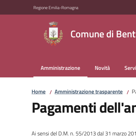
Vai al contenuto
Vai alla navigazione
Vai al footer
Regione Emilia-Romagna
Comune di Bent
Amministrazione
Novità
Servi
Menu selezionato
Home
Amministrazione trasparente
P
/
/
Pagamenti dell'a
Ai sensi del D.M. n. 55/2013 dal 31 marzo 2015 i