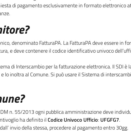
ichiesta di pagamento esclusivamente in formato elettronico a
anze.
nitore?
nico, denominato FatturaPA. La FatturaPA deve essere in fo
tura, e deve contenere il codice identificativo univoco dell’uffi
ema di Interscambio per la fatturazione elettronica. Il SDI è 
olla e lo inoltra al Comune. Si può usare il Sistema di intersc
mune?
o DM n. 55/2013 ogni pubblica amministrazione deve individuar
ntivoglio ha definito il
Codice Univoco Ufficio
:
UFGFG7
.
g dall’ invio della stessa, procedere al pagamento entro 30gg.