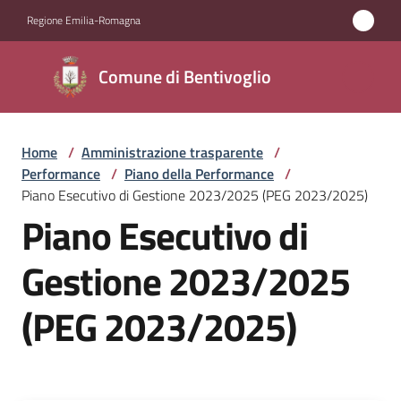
Vai al contenuto
Vai alla navigazione
Vai al footer
Regione Emilia-Romagna
Comune di
Comune di Bentivoglio
Bentivoglio
Home
/
Amministrazione trasparente
/
Amministrazione
Performance
/
Piano della Performance
/
Menu selezionato
Piano Esecutivo di Gestione 2023/2025 (PEG 2023/2025)
Novità
Piano Esecutivo di
Servizi
Gestione 2023/2025
(PEG 2023/2025)
Vivere
Bentivoglio