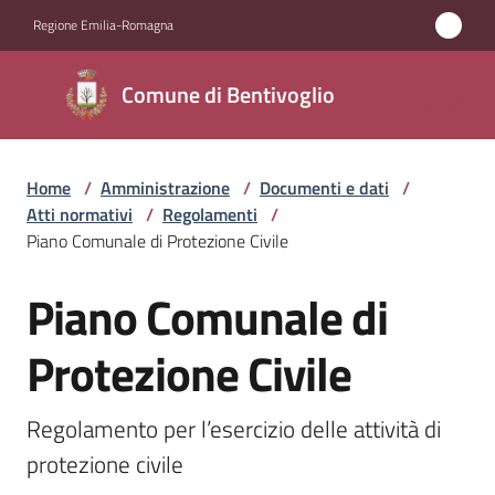
Vai al contenuto
Vai alla navigazione
Vai al footer
Regione Emilia-Romagna
Comune di
Comune di Bentivoglio
Bentivoglio
Home
/
Amministrazione
/
Documenti e dati
/
Amministrazione
Atti normativi
/
Regolamenti
/
Menu selezionato
Piano Comunale di Protezione Civile
Novità
Piano Comunale di
Salta al contenuto
Servizi
Protezione Civile
Vivere
Bentivoglio
Regolamento per l’esercizio delle attività di 
protezione civile