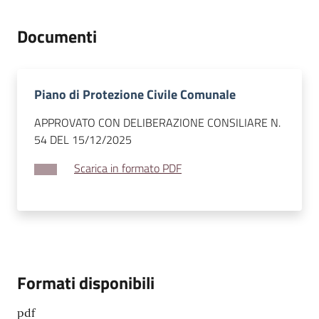
l
i
Documenti
n
e
Piano di Protezione Civile Comunale
Tutti
gli
APPROVATO CON DELIBERAZIONE CONSILIARE N.
argomenti...
54 DEL 15/12/2025
Scarica in formato PDF
Seguici
su
Formati disponibili
pdf