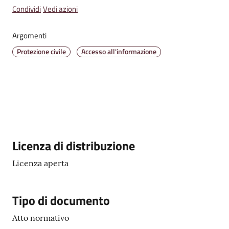
Condividi
Vedi azioni
Amministrazione
Argomenti
Trasparente
Protezione civile
Accesso all'informazione
A
l
b
o
P
r
e
Descrizione
Licenza di distribuzione
t
o
Licenza aperta
r
i
Tipo di documento
o
o
Atto normativo
n