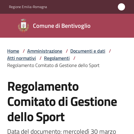
Vai al contenuto
Vai alla navigazione
Vai al footer
Regione Emilia-Romagna
Comune di
Comune di Bentivoglio
Bentivoglio
Home
/
Amministrazione
/
Documenti e dati
/
Amministrazione
Atti normativi
/
Regolamenti
/
Menu selezionato
Regolamento Comitato di Gestione dello Sport
Novità
Regolamento
Salta al contenuto
Servizi
Comitato di Gestione
Vivere
dello Sport
Bentivoglio
Data del documento: mercoledì 30 marzo 