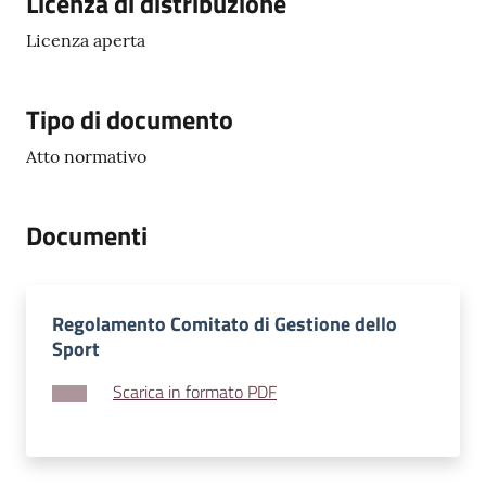
Licenza di distribuzione
l
Licenza aperta
i
n
e
Tipo di documento
Atto normativo
Tutti
gli
argomenti...
Documenti
Seguici
Regolamento Comitato di Gestione dello
su
Sport
Scarica in formato PDF