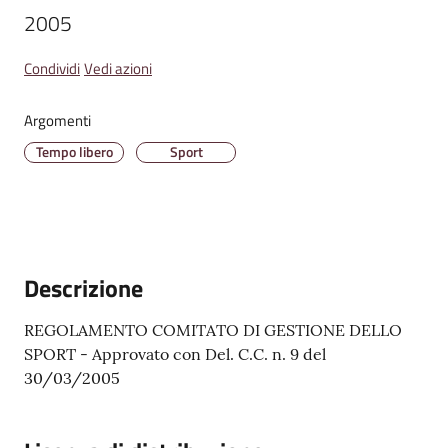
2005 
Amministrazione
Condividi
Vedi azioni
Trasparente
Argomenti
A
l
Tempo libero
Sport
b
o
P
r
e
Descrizione
t
o
REGOLAMENTO COMITATO DI GESTIONE DELLO
r
SPORT - Approvato con Del. C.C. n. 9 del
i
30/03/2005
o
o
n