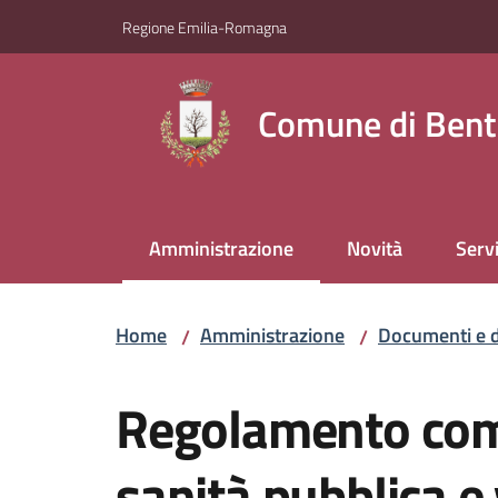
Vai al contenuto
Vai alla navigazione
Vai al footer
Regione Emilia-Romagna
Comune di Bent
Amministrazione
Novità
Servi
Menu selezionato
Home
Amministrazione
Documenti e d
/
/
Salta al contenuto
Regolamento comu
sanità pubblica e 