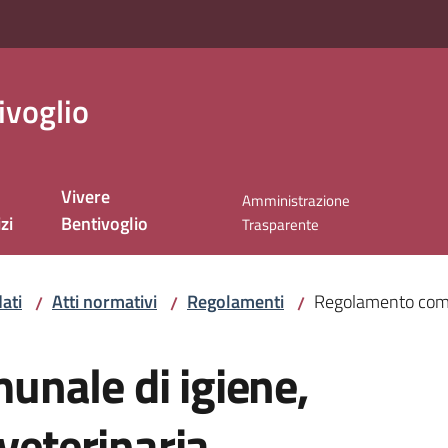
ivoglio
Vivere
Amministrazione
zi
Bentivoglio
Trasparente
ati
Atti normativi
Regolamenti
Regolamento comun
/
/
/
nale di igiene,
veterinaria