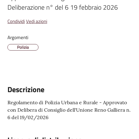
Deliberazione n° del 6 19 febbraio 2026
Amministrazione
Condividi
Vedi azioni
Trasparente
Argomenti
A
l
Polizia
b
o
P
r
e
Descrizione
t
o
Regolamento di Polizia Urbana e Rurale - Approvato
r
con Delibera di Consiglio dell'Unione Reno Galliera n.
i
6 del 19/02/2026
o
o
n