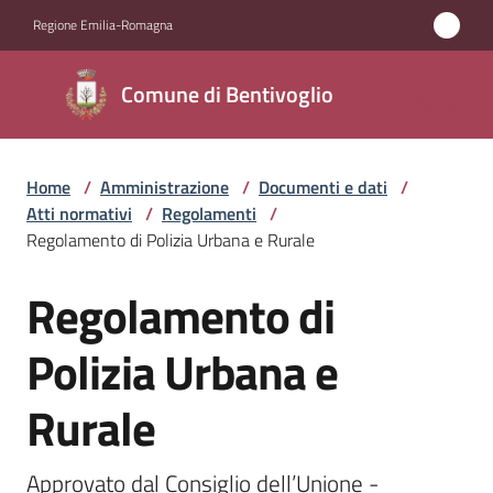
Vai al contenuto
Vai alla navigazione
Vai al footer
Regione Emilia-Romagna
Comune di
Comune di Bentivoglio
Bentivoglio
Home
/
Amministrazione
/
Documenti e dati
/
Amministrazione
Atti normativi
/
Regolamenti
/
Menu selezionato
Regolamento di Polizia Urbana e Rurale
Novità
Regolamento di
Salta al contenuto
Servizi
Polizia Urbana e
Vivere
Rurale
Bentivoglio
Approvato dal Consiglio dell’Unione - 