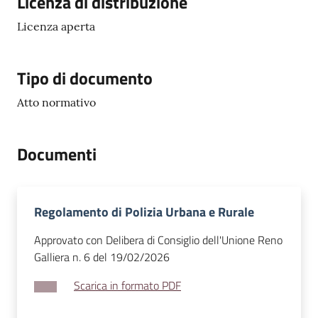
Licenza di distribuzione
l
Licenza aperta
i
n
e
Tipo di documento
Atto normativo
Tutti
gli
argomenti...
Documenti
Seguici
Regolamento di Polizia Urbana e Rurale
su
Approvato con Delibera di Consiglio dell'Unione Reno
Galliera n. 6 del 19/02/2026
Scarica in formato PDF