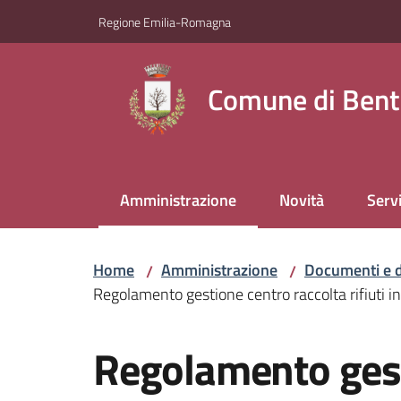
Vai al contenuto
Vai alla navigazione
Vai al footer
Regione Emilia-Romagna
Comune di Bent
Amministrazione
Novità
Servi
Menu selezionato
Home
Amministrazione
Documenti e d
/
/
Regolamento gestione centro raccolta rifiuti i
Salta al contenuto
Regolamento gest