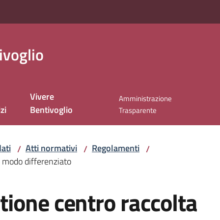
ivoglio
Vivere
Amministrazione
zi
Bentivoglio
Trasparente
ati
Atti normativi
Regolamenti
/
/
/
n modo differenziato
ione centro raccolta