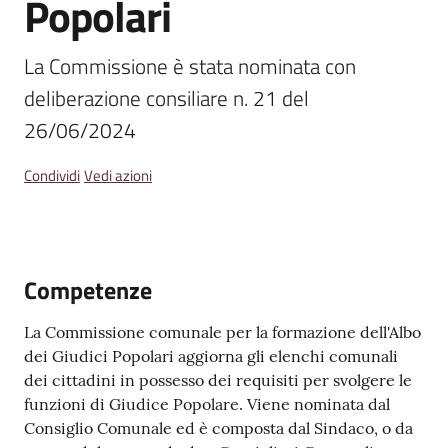
Popolari
Amministrazione
La Commissione è stata nominata con 
Trasparente
deliberazione consiliare n. 21 del 
26/06/2024
A
l
b
Condividi
Vedi azioni
o
P
r
e
Competenze
t
o
La Commissione comunale per la formazione dell'Albo
r
dei Giudici Popolari aggiorna gli elenchi comunali
i
dei cittadini in possesso dei requisiti per svolgere le
o
funzioni di Giudice Popolare. Viene nominata dal
o
Consiglio Comunale ed è composta dal Sindaco, o da
n