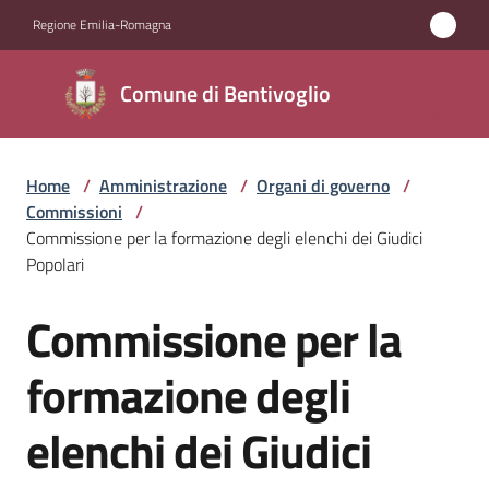
Vai al contenuto
Vai alla navigazione
Vai al footer
Regione Emilia-Romagna
Comune di
Comune di Bentivoglio
Bentivoglio
Home
/
Amministrazione
/
Organi di governo
/
Amministrazione
Commissioni
/
Menu selezionato
Commissione per la formazione degli elenchi dei Giudici
Novità
Popolari
Commissione per la
Servizi
Salta al contenuto
formazione degli
Vivere
Bentivoglio
elenchi dei Giudici