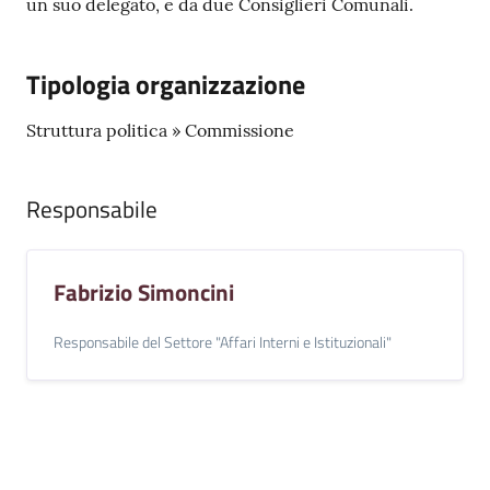
un suo delegato, e da due Consiglieri Comunali.
l
i
n
Tipologia organizzazione
e
Struttura politica » Commissione
Tutti
gli
Responsabile
argomenti...
Fabrizio Simoncini
Seguici
su
Responsabile del Settore "Affari Interni e Istituzionali"