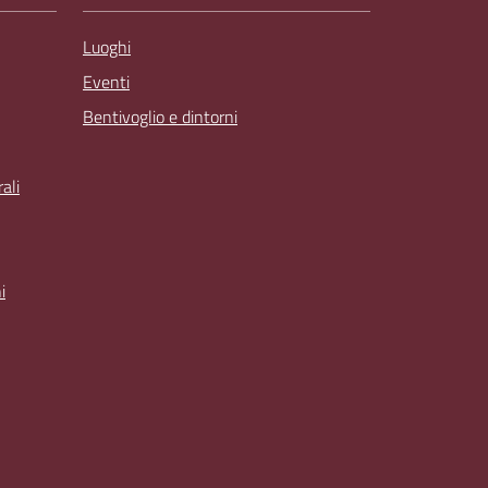
Luoghi
Eventi
Bentivoglio e dintorni
ali
i