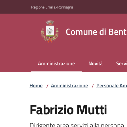
Vai al contenuto
Vai alla navigazione
Vai al footer
Regione Emilia-Romagna
Comune di Bent
Amministrazione
Novità
Servi
Menu selezionato
Home
Amministrazione
Personale Am
/
/
Salta al contenuto
Fabrizio Mutti
Dirigente area servizi alla persona