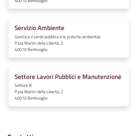
40010
Bentivoglio
l
i
n
Servizio Ambiente
e
Gestisce il verde pubblico e le pratiche ambientali
P.zza Martiri della Libertà, 2
Tutti
40010
Bentivoglio
gli
argomenti...
Settore Lavori Pubblici e Manutenzione
Settore III
Seguici
P.zza Martiri della Libertà, 2
su
40010
Bentivoglio