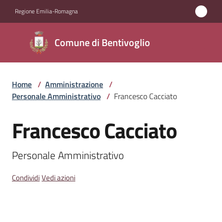
Vai al contenuto
Vai alla navigazione
Vai al footer
Regione Emilia-Romagna
Comune di
Comune di Bentivoglio
Bentivoglio
Home
/
Amministrazione
/
Amministrazione
Personale Amministrativo
/
Francesco Cacciato
Menu selezionato
Novità
Francesco Cacciato
Salta al contenuto
Servizi
Personale Amministrativo
Vivere
Condividi
Vedi azioni
Bentivoglio