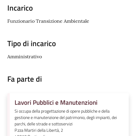
Incarico
Amministrazione
Funzionario Transizione Ambientale
Trasparente
A
Tipo di incarico
l
b
Amministrativo
o
P
r
Fa parte di
e
t
o
Lavori Pubblici e Manutenzioni
r
Si occupa della progettazione di opere pubbliche e della
i
gestione e manutenzione del patrimonio, degli impianti, dei
o
parchi, delle strade e sottoservizi
o
P.zza Martiri della Libertà, 2
n