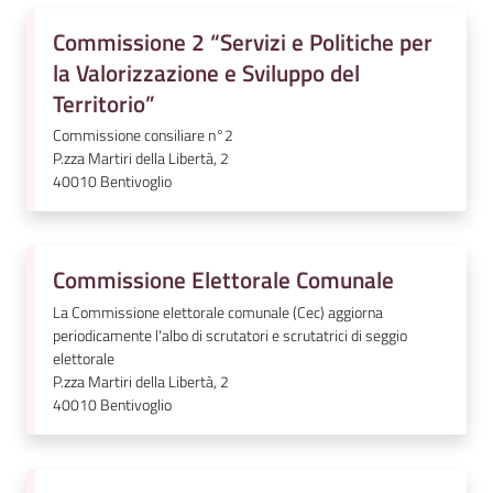
l
Commissione 2 “Servizi e Politiche per
i
la Valorizzazione e Sviluppo del
n
e
Territorio”
Commissione consiliare n°2
P.zza Martiri della Libertà, 2
Tutti
40010
Bentivoglio
gli
argomenti...
Commissione Elettorale Comunale
Seguici
La Commissione elettorale comunale (Cec) aggiorna
periodicamente l'albo di scrutatori e scrutatrici di seggio
su
elettorale
P.zza Martiri della Libertà, 2
40010
Bentivoglio