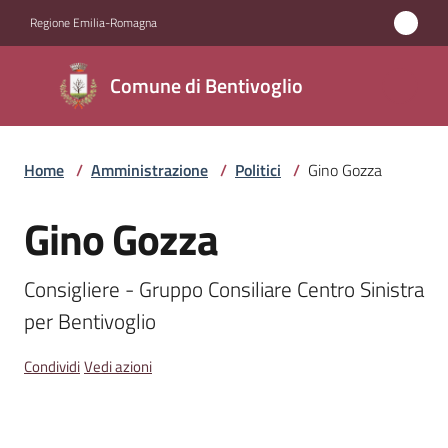
Vai al contenuto
Vai alla navigazione
Vai al footer
Regione Emilia-Romagna
Comune di
Comune di Bentivoglio
Bentivoglio
Home
/
Amministrazione
/
Politici
/
Gino Gozza
Amministrazione
Menu selezionato
Gino Gozza
Salta al contenuto
Novità
Consigliere - Gruppo Consiliare Centro Sinistra 
Servizi
per Bentivoglio
Vivere
Condividi
Vedi azioni
Bentivoglio