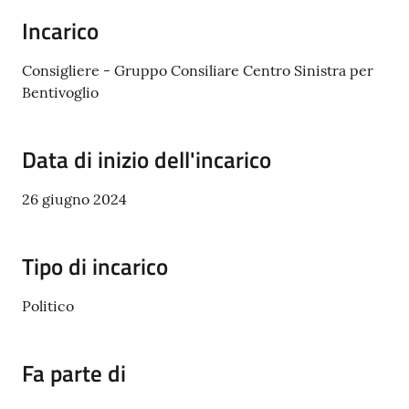
Incarico
Amministrazione
Trasparente
Consigliere - Gruppo Consiliare Centro Sinistra per
Bentivoglio
A
l
Data di inizio dell'incarico
b
o
26 giugno 2024
P
r
e
Tipo di incarico
t
o
Politico
r
i
o
Fa parte di
o
n