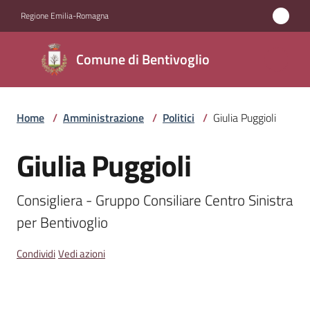
Vai al contenuto
Vai alla navigazione
Vai al footer
Regione Emilia-Romagna
Comune di
Comune di Bentivoglio
Bentivoglio
Home
/
Amministrazione
/
Politici
/
Giulia Puggioli
Amministrazione
Menu selezionato
Giulia Puggioli
Salta al contenuto
Novità
Consigliera - Gruppo Consiliare Centro Sinistra 
Servizi
per Bentivoglio
Vivere
Condividi
Vedi azioni
Bentivoglio