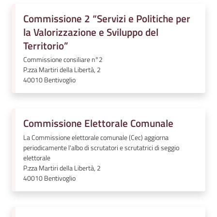
l
Commissione 2 “Servizi e Politiche per
i
la Valorizzazione e Sviluppo del
n
e
Territorio”
Commissione consiliare n°2
P.zza Martiri della Libertà, 2
Tutti
40010
Bentivoglio
gli
argomenti...
Commissione Elettorale Comunale
Seguici
La Commissione elettorale comunale (Cec) aggiorna
periodicamente l'albo di scrutatori e scrutatrici di seggio
su
elettorale
P.zza Martiri della Libertà, 2
40010
Bentivoglio