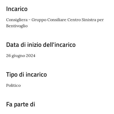
Incarico
Amministrazione
Trasparente
Consigliera - Gruppo Consiliare Centro Sinistra per
Bentivoglio
A
l
Data di inizio dell'incarico
b
o
26 giugno 2024
P
r
e
Tipo di incarico
t
o
Politico
r
i
o
Fa parte di
o
n