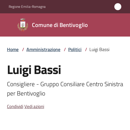
Vai al contenuto
Vai alla navigazione
Vai al footer
Regione Emilia-Romagna
Comune di
Comune di Bentivoglio
Bentivoglio
Home
/
Amministrazione
/
Politici
/
Luigi Bassi
Amministrazione
Menu selezionato
Luigi Bassi
Salta al contenuto
Novità
Consigliere - Gruppo Consiliare Centro Sinistra 
Servizi
per Bentivoglio
Vivere
Condividi
Vedi azioni
Bentivoglio