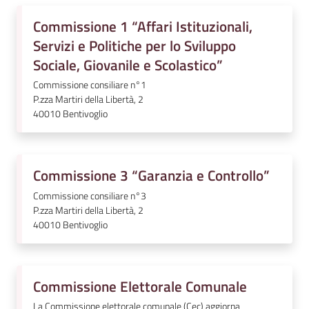
l
Commissione 1 “Affari Istituzionali,
i
Servizi e Politiche per lo Sviluppo
n
e
Sociale, Giovanile e Scolastico”
Commissione consiliare n°1
P.zza Martiri della Libertà, 2
Tutti
40010
Bentivoglio
gli
argomenti...
Commissione 3 “Garanzia e Controllo”
Seguici
Commissione consiliare n°3
P.zza Martiri della Libertà, 2
su
40010
Bentivoglio
Commissione Elettorale Comunale
La Commissione elettorale comunale (Cec) aggiorna