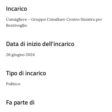
Incarico
Amministrazione
Trasparente
Consigliere - Gruppo Consiliare Centro Sinistra per
Bentivoglio
A
l
Data di inizio dell'incarico
b
o
26 giugno 2024
P
r
e
Tipo di incarico
t
o
Politico
r
i
o
Fa parte di
o
n