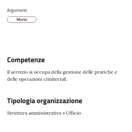
Argomenti
Amministrazione
Morte
Trasparente
A
l
b
Competenze
o
P
Il servizio si occupa della gestione delle pratiche e
r
delle operazioni cimiteriali.
e
t
o
Tipologia organizzazione
r
i
Struttura amministrativa » Ufficio
o
o
n