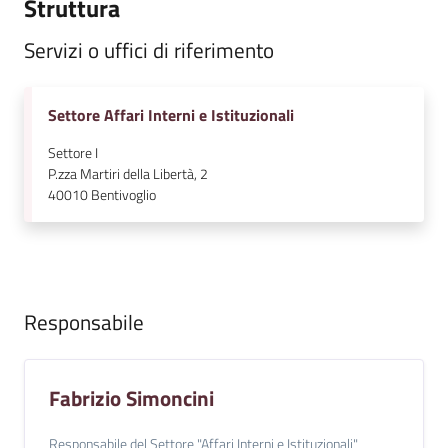
Struttura
l
i
Servizi o uffici di riferimento
n
e
Settore Affari Interni e Istituzionali
Tutti
Settore I
gli
P.zza Martiri della Libertà, 2
argomenti...
40010
Bentivoglio
Seguici
su
Responsabile
Fabrizio Simoncini
Responsabile del Settore "Affari Interni e Istituzionali"