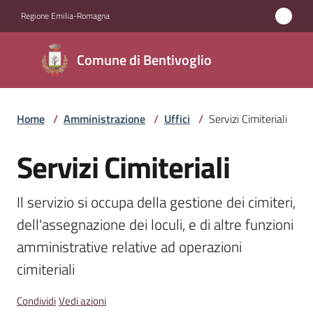
Vai al contenuto
Vai alla navigazione
Vai al footer
Regione Emilia-Romagna
Comune di
Comune di Bentivoglio
Bentivoglio
Home
/
Amministrazione
/
Uffici
/
Servizi Cimiteriali
Amministrazione
Menu selezionato
Servizi Cimiteriali
Salta al contenuto
Novità
Il servizio si occupa della gestione dei cimiteri, 
Servizi
Menu selezionato
dell'assegnazione dei loculi, e di altre funzioni 
Vivere
amministrative relative ad operazioni 
Bentivoglio
cimiteriali
Condividi
Vedi azioni